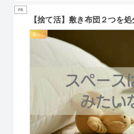
PR
【捨て活】敷き布団２つを処
暮らし