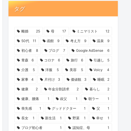
タグ
離婚
25
母
17
ミニマリスト
12
50代
11
函館
9
考え方
9
温泉
9
初心者
8
ブログ
7
Google AdSense
6
青森
6
コロナ
6
旅行
6
引越し
5
介護
5
洋服
5
美容
5
Voicy
4
家事
4
片付け
3
価値観
3
睡眠
2
健康
2
年金分割請求
2
暮らし
2
健康、腰痛
1
叔父
1
朝ラー
1
喪失感
1
グッドドクター
1
父
1
長女
1
新生活
1
野菜
1
幸せ
1
ブログ初心者
1
認知症、母
1