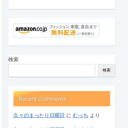
検索
検索
Recent Comments
久々のまったり日曜日
に
むっち
より