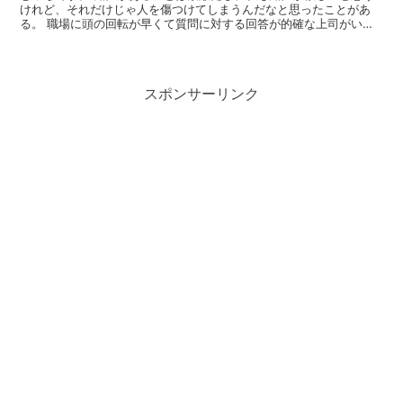
けれど、それだけじゃ人を傷つけてしまうんだなと思ったことがあ
る。 職場に頭の回転が早くて質問に対する回答が的確な上司がいる
んだけど、彼女は何故か一言多い。いちいち余計な一言を付け...
スポンサーリンク