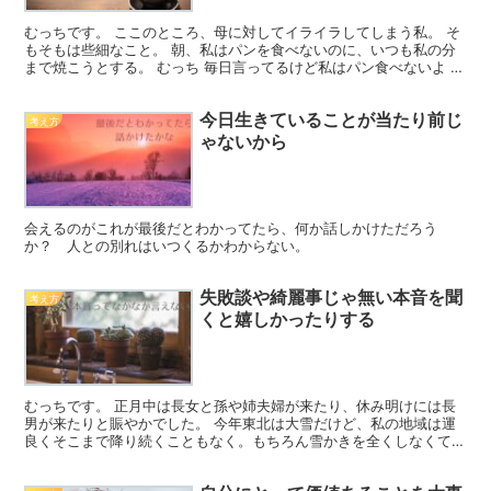
むっちです。 ここのところ、母に対してイライラしてしまう私。 そ
もそもは些細なこと。 朝、私はパンを食べないのに、いつも私の分
まで焼こうとする。 むっち 毎日言ってるけど私はパン食べないよ そ
うだっけ！！と慌てる母にも更にイライラしちゃう。...
今日生きていることが当たり前じ
考え方
ゃないから
会えるのがこれが最後だとわかってたら、何か話しかけただろう
か？ 人との別れはいつくるかわからない。
失敗談や綺麗事じゃ無い本音を聞
考え方
くと嬉しかったりする
むっちです。 正月中は長女と孫や姉夫婦が来たり、休み明けには長
男が来たりと賑やかでした。 今年東北は大雪だけど、私の地域は運
良くそこまで降り続くこともなく。もちろん雪かきを全くしなくて済
むなんてことはなかったけど、この３連休は晴れるとのこと...