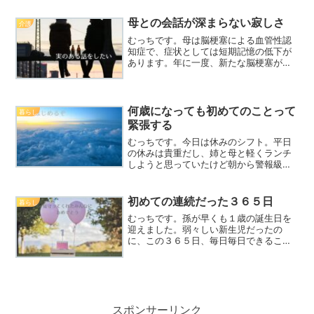
時期の私は疲れていてもメンタルが元
気。暖かくて、毎日朝陽と夕陽が見れる
母との会話が深まらない寂しさ
介護
ってことは、私にとって本当...
むっちです。母は脳梗塞による血管性認
知症で、症状としては短期記憶の低下が
あります。年に一度、新たな脳梗塞が起
きていないか、かかりつけの脳神経外科
でMRI検査や長谷川式認知症検査を受け
てます。今年も先月それを受けてきて、
３０点満点中の検査で１...
何歳になっても初めてのことって
暮らし
緊張する
むっちです。今日は休みのシフト。平日
の休みは貴重だし、姉と母と軽くランチ
しようと思っていたけど朝から警報級の
大雨。多少の雨なら気にしないけど、土
砂降りで風も強い。今日はやめておくこ
とにした。今月は仕事が薄くて、定時ま
初めての連続だった３６５日
暮らし
でも働ける日が少ないみた...
むっちです。孫が早くも１歳の誕生日を
迎えました。弱々しい新生児だったの
に、この３６５日、毎日毎日できること
が増え、一人で立ち上がって2・３歩歩き
出すまでに成長しました。やること全て
が生まれて初めての経験だった孫。その
全てを自分の中に取り込み...
スポンサーリンク