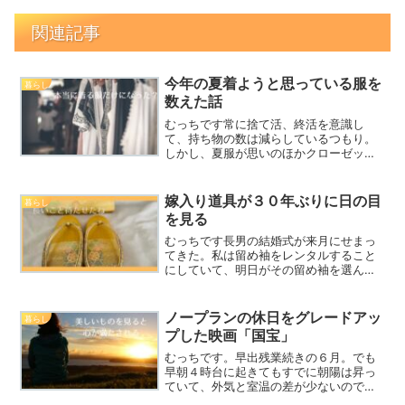
関連記事
今年の夏着ようと思っている服を
暮らし
数えた話
むっちです常に捨て活、終活を意識し
て、持ち物の数は減らしているつもり。
しかし、夏服が思いのほかクローゼット
にかかっている。先日SOJUから２着購入
したこともあって、一体何着あるのか数
え直してみました。ワンピース ４チュニ
嫁入り道具が３０年ぶりに日の目
暮らし
ック １トップス ９...
を見る
むっちです長男の結婚式が来月にせまっ
てきた。私は留め袖をレンタルすること
にしていて、明日がその留め袖を選んで
試着する予定の日だ。当日までに準備す
るものとして、肌襦袢だなんだって数点
必要なんだけど、全てタンスにあったと
ノープランの休日をグレードアッ
暮らし
思うが去年捨てた。何十年...
プした映画「国宝」
むっちです。早出残業続きの６月。でも
早朝４時台に起きてもすでに朝陽は昇っ
ていて、外気と室温の差が少ないので辛
くない。帰りもまだまだ明るい。こんな