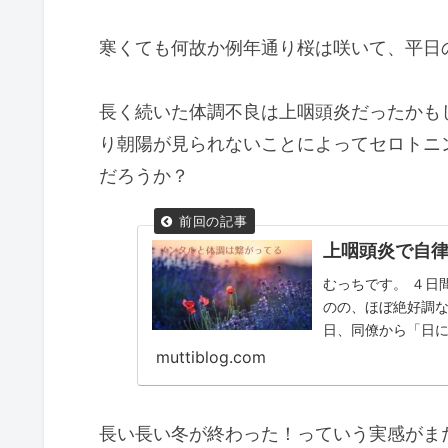
寒くても何故か例年通り桜は咲いて、平日
長く続いた体調不良は上咽頭炎だったかも
り朝陽が見られないことによってセロトニ
だろうか？
上咽頭炎で自
むっちです。 ４日
のの、ほぼ絶好調な
日、同僚から「日
ってやつれたとか、
muttiblog.com
長い長い冬が終わった！っていう実感がま