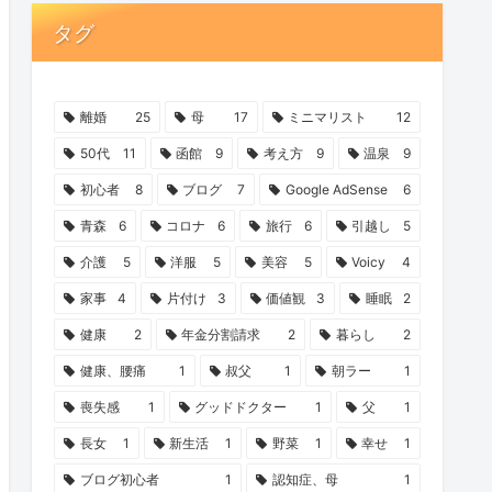
タグ
離婚
25
母
17
ミニマリスト
12
50代
11
函館
9
考え方
9
温泉
9
初心者
8
ブログ
7
Google AdSense
6
青森
6
コロナ
6
旅行
6
引越し
5
介護
5
洋服
5
美容
5
Voicy
4
家事
4
片付け
3
価値観
3
睡眠
2
健康
2
年金分割請求
2
暮らし
2
健康、腰痛
1
叔父
1
朝ラー
1
喪失感
1
グッドドクター
1
父
1
長女
1
新生活
1
野菜
1
幸せ
1
ブログ初心者
1
認知症、母
1