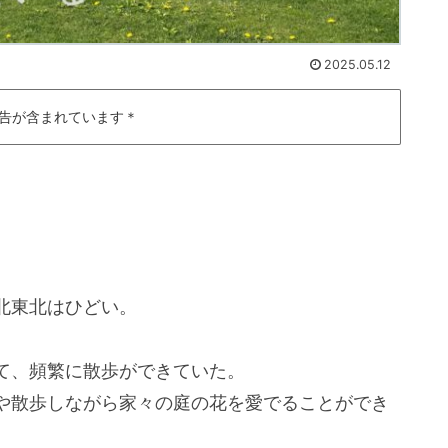
2025.05.12
告が含まれています＊
。
北東北はひどい。
て、頻繁に散歩ができていた。
や散歩しながら家々の庭の花を愛でることができ