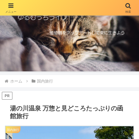
メニュー
検索
ホーム
国内旅行
PR
湯の川温泉 万惣と見どころたっぷりの函
館旅行
国内旅行