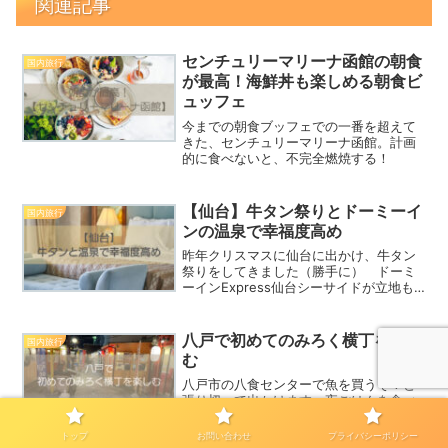
関連記事
センチュリーマリーナ函館の朝食
国内旅行
が最高！海鮮丼も楽しめる朝食ビ
ュッフェ
今までの朝食ブッフェでの一番を超えて
きた、センチュリーマリーナ函館。計画
的に食べないと、不完全燃焼する！
【仙台】牛タン祭りとドーミーイ
国内旅行
ンの温泉で幸福度高め
昨年クリスマスに仙台に出かけ、牛タン
祭りをしてきました（勝手に） ドーミ
ーインExpress仙台シーサイドが立地も
温泉もとっても良かった！
八戸で初めてのみろく横丁を楽し
国内旅行
む
八戸市の八食センターで魚を買うぞ！と
張り切って出かけます。夜ごはんを食べ
に行ったみろく横丁という屋台村、お酒
を飲めない私もとっても楽しく過ごせ
トップ
お問い合わせ
プライバシーポリシー