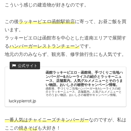
こういう感じの建造物が好きなのです。
この後
ラッキーピエロ函館駅前店
に寄って、お昼ご飯を買
います。
ラッキーピエロは函館市を中心とした道南エリアで展開す
る
ハンバーガーレストランチェーン
です。
地元の方のみならず、観光客、修学旅行生にも人気です。
函館ラッキーピエロ - 函館発、手づくりご当地ハ
ンバーガー&カレーライスの紹介とラッキーニュ
ース、店舗案内。人気グルメメニューとそのうま
い物語。おいしさの秘密やキャンペーン情報。
函館発、手づくりご当地ハンバーガー&カレーライスの紹
介とラッキーニュース、店舗案内。人気グルメメニューと
そのうまい物語。おいしさの秘密やキャンペーン情報。
luckypierrot.jp
一番人気はチャイニーズチキンバーガー
なのですが、私は
ここの
焼きそば
も大好き！