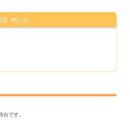
目次
時台です。