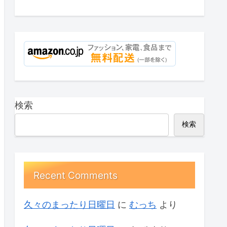
検索
検索
Recent Comments
久々のまったり日曜日
に
むっち
より