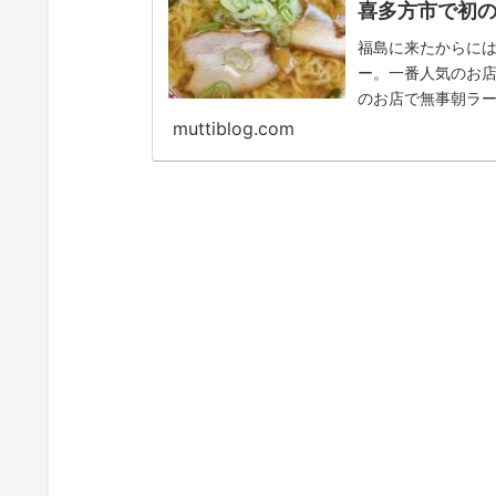
喜多方市で初
福島に来たからに
ー。一番人気のお
のお店で無事朝ラ
muttiblog.com