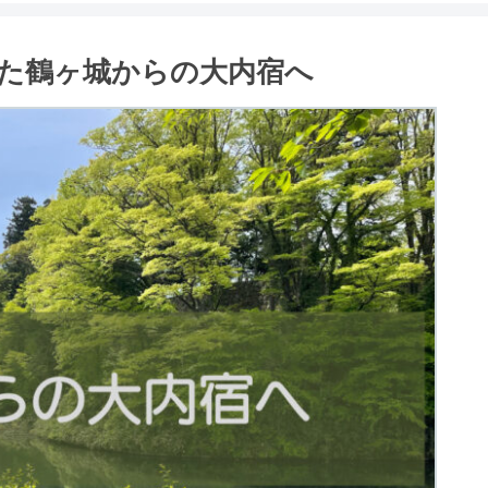
た鶴ヶ城からの大内宿へ