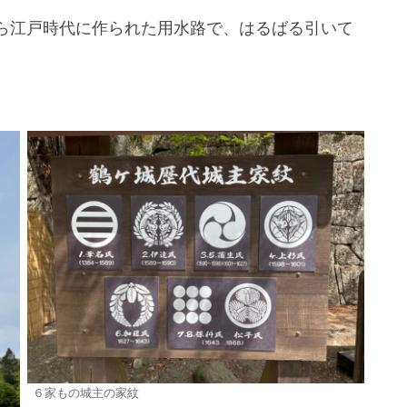
ら江戸時代に作られた用水路で、はるばる引いて
６家もの城主の家紋