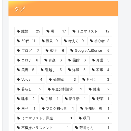
タグ
離婚
25
母
17
ミニマリスト
12
50代
11
温泉
9
考え方
9
初心者
8
ブログ
7
旅行
6
Google AdSense
6
コロナ
6
青森
6
函館
6
介護
5
美容
5
引越し
5
洋服
5
家事
4
Voicy
4
価値観
3
片付け
3
暮らし
2
年金分割請求
2
健康
2
睡眠
2
手紙
1
新生活
1
野菜
1
幸せ
1
ブログ初心者
1
認知症、母
1
ミニマリスト、洋服
1
秋田
1
不機嫌ハラスメント
1
芳麗さん
1