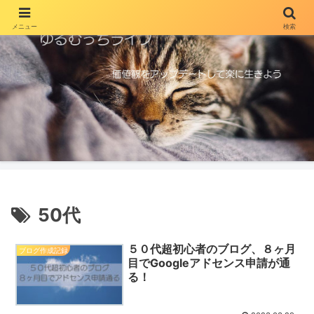
メニュー
検索
50代
５０代超初心者のブログ、８ヶ月
ブログ作成記録
目でGoogleアドセンス申請が通
る！