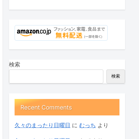
検索
検索
Recent Comments
久々のまったり日曜日
に
むっち
より