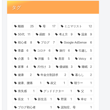
タグ
離婚
25
母
17
ミニマリスト
12
50代
11
函館
9
考え方
9
温泉
9
初心者
8
ブログ
7
Google AdSense
6
青森
6
コロナ
6
旅行
6
引越し
5
介護
5
洋服
5
美容
5
Voicy
4
家事
4
片付け
3
価値観
3
睡眠
2
健康
2
年金分割請求
2
暮らし
2
健康、腰痛
1
叔父
1
朝ラー
1
喪失感
1
グッドドクター
1
父
1
長女
1
新生活
1
野菜
1
幸せ
1
ブログ初心者
1
認知症、母
1