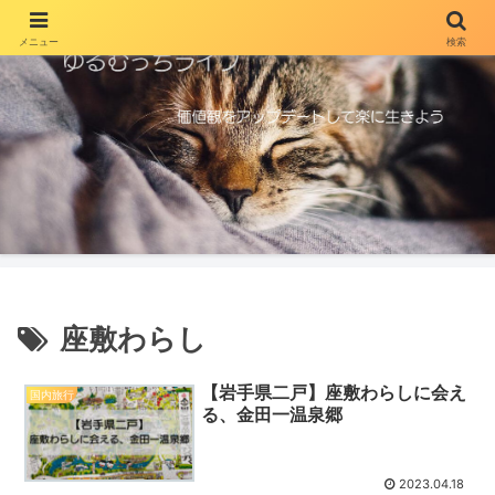
メニュー
検索
座敷わらし
【岩手県二戸】座敷わらしに会え
国内旅行
る、金田一温泉郷
2023.04.18