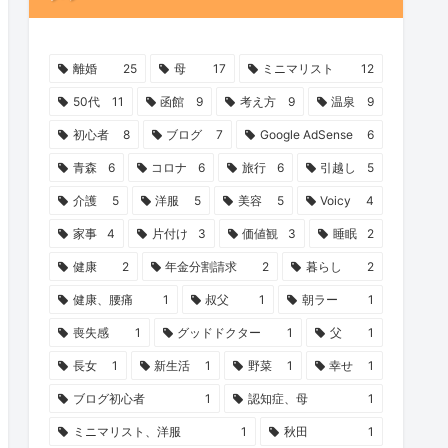
離婚
25
母
17
ミニマリスト
12
50代
11
函館
9
考え方
9
温泉
9
初心者
8
ブログ
7
Google AdSense
6
青森
6
コロナ
6
旅行
6
引越し
5
介護
5
洋服
5
美容
5
Voicy
4
家事
4
片付け
3
価値観
3
睡眠
2
健康
2
年金分割請求
2
暮らし
2
健康、腰痛
1
叔父
1
朝ラー
1
喪失感
1
グッドドクター
1
父
1
長女
1
新生活
1
野菜
1
幸せ
1
ブログ初心者
1
認知症、母
1
ミニマリスト、洋服
1
秋田
1